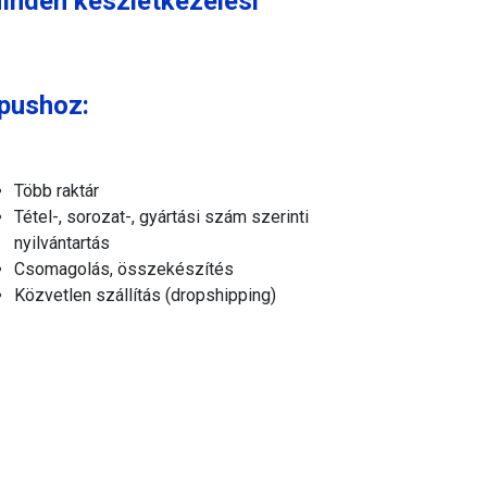
inden készletkezelési
ípushoz:
Több raktár
Tétel-, sorozat-, gyártási szám szerinti
nyilvántartás
Csomagolás, összekészítés
Közvetlen szállítás (dropshipping)