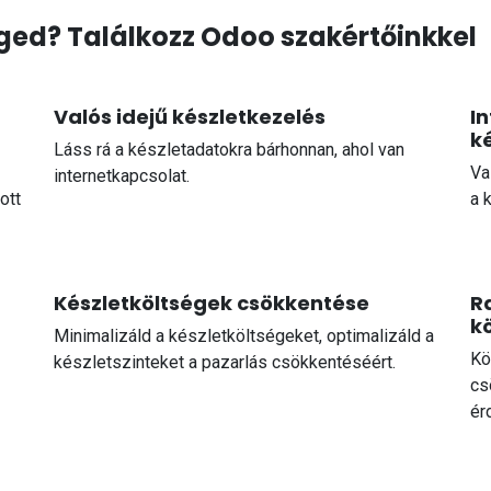
ed? Találkozz Odoo szakértőinkkel
Valós idejű készletkezelés
In
ké
Láss rá a készletadatokra bárhonnan, ahol van
Va
internetkapcsolat.
ott
a 
Készletköltségek csökkentése
R
k
Minimalizáld a készletköltségeket, optimalizáld a
Kö
készletszinteket a pazarlás csökkentéséért.
cs
ér