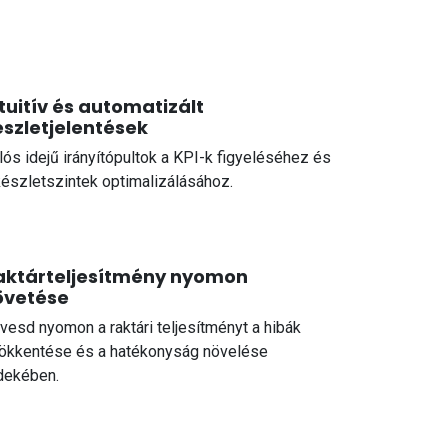
tuitív és automatizált
szletjelentések​
lós idejű irányítópultok a KPI-k figyeléséhez és
készletszintek optimalizálásához.
aktárteljesítmény nyomon
övetése
vesd nyomon a raktári teljesítményt a hibák
ökkentése és a hatékonyság növelése
dekében.