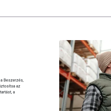
Odoo
Termékeink
Szolgáltatások
Kapcsolat
 a Beszerzés,
iztosítsa az
artást, a