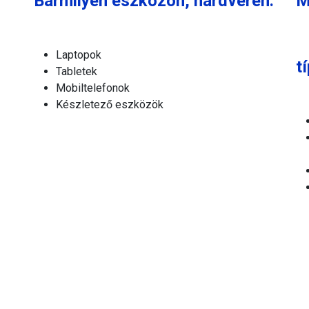
Bármilyen eszközön, hardveren:
M
Laptopok
t
Tabletek
Mobiltelefonok
Készletező eszközök