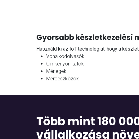
Gyorsabb készletkezelési 
Használd ki az IoT technológiát, hogy a készle
Vonalkódolvasók
Címkenyomtatók
Mérlegek
Mérőeszközök
Több mint 180 000
vállalkozása növ