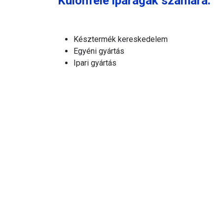
Különféle iparágak számára:
Késztermék kereskedelem
Egyéni gyártás
Ipari gyártás