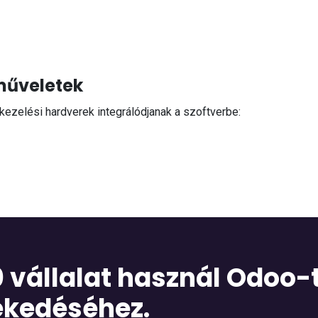
műveletek
tkezelési hardverek integrálódjanak a szoftverbe:
 vállalat használ Odoo-t
ekedéséhez.