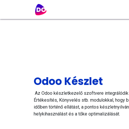
Tartalomra ugrás
Főoldal
Ingyenes konzultáció
Odoo Készlet
Az Odoo készletkezelő szoftvere integrálódik
Értékesítés, Könyvelés stb. modulokkal, hogy b
időben történő ellátást, a pontos készletnyilvánt
helykihasználást és a tőke optimalizálását.