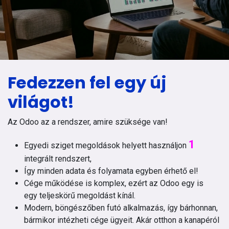
Fedezzen fel egy új
világot!
Az Odoo az a rendszer, amire szüksége van!
1
Egyedi sziget megoldások helyett használjon
integrált rendszert,
Így minden adata és folyamata egyben érhető el!
Cége működése is komplex, ezért az Odoo egy is
egy teljeskörű megoldást kínál.
Modern, böngészőben futó alkalmazás, így bárhonnan,
bármikor intézheti cége ügyeit. Akár otthon a kanapéról