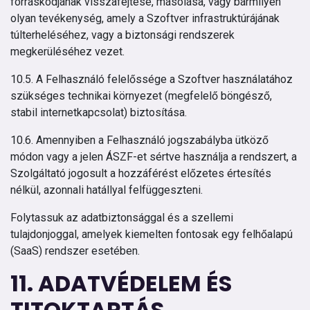
forráskódjának visszafejtése, másolása, vagy bármilyen
olyan tevékenység, amely a Szoftver infrastruktúrájának
túlterheléséhez, vagy a biztonsági rendszerek
megkerüléséhez vezet.
10.5. A Felhasználó felelőssége a Szoftver használatához
szükséges technikai környezet (megfelelő böngésző,
stabil internetkapcsolat) biztosítása.
10.6. Amennyiben a Felhasználó jogszabályba ütköző
módon vagy a jelen ÁSZF-et sértve használja a rendszert, a
Szolgáltató jogosult a hozzáférést előzetes értesítés
nélkül, azonnali hatállyal felfüggeszteni.
Folytassuk az adatbiztonsággal és a szellemi
tulajdonjoggal, amelyek kiemelten fontosak egy felhőalapú
(SaaS) rendszer esetében.
11. ADATVÉDELEM ÉS
TITOKTARTÁS