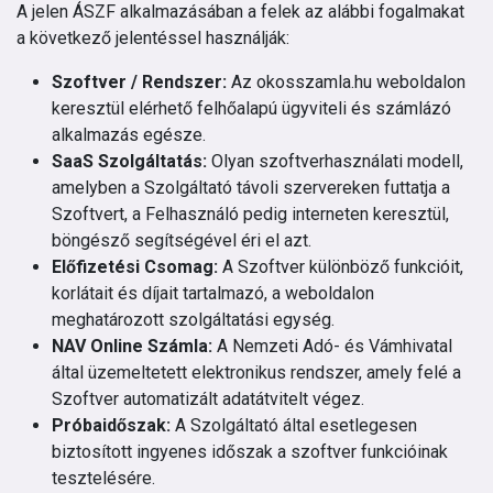
A jelen ÁSZF alkalmazásában a felek az alábbi fogalmakat
a következő jelentéssel használják:
Szoftver / Rendszer:
Az okosszamla.hu weboldalon
keresztül elérhető felhőalapú ügyviteli és számlázó
alkalmazás egésze.
SaaS Szolgáltatás:
Olyan szoftverhasználati modell,
amelyben a Szolgáltató távoli szervereken futtatja a
Szoftvert, a Felhasználó pedig interneten keresztül,
böngésző segítségével éri el azt.
Előfizetési Csomag:
A Szoftver különböző funkcióit,
korlátait és díjait tartalmazó, a weboldalon
meghatározott szolgáltatási egység.
NAV Online Számla:
A Nemzeti Adó- és Vámhivatal
által üzemeltetett elektronikus rendszer, amely felé a
Szoftver automatizált adatátvitelt végez.
Próbaidőszak:
A Szolgáltató által esetlegesen
biztosított ingyenes időszak a szoftver funkcióinak
tesztelésére.