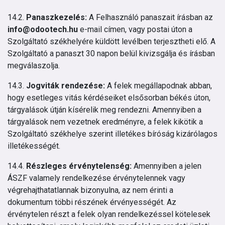
14.2.
Panaszkezelés:
A Felhasználó panaszait írásban az
info@odootech.hu
e-mail címen, vagy postai úton a
Szolgáltató székhelyére küldött levélben terjesztheti elő. A
Szolgáltató a panaszt 30 napon belül kivizsgálja és írásban
megválaszolja.
14.3.
Jogviták rendezése:
A felek megállapodnak abban,
hogy esetleges vitás kérdéseiket elsősorban békés úton,
tárgyalások útján kísérelik meg rendezni. Amennyiben a
tárgyalások nem vezetnek eredményre, a felek kikötik a
Szolgáltató székhelye szerint illetékes bíróság kizárólagos
illetékességét.
14.4.
Részleges érvénytelenség:
Amennyiben a jelen
ÁSZF valamely rendelkezése érvénytelennek vagy
végrehajthatatlannak bizonyulna, az nem érinti a
dokumentum többi részének érvényességét. Az
érvénytelen részt a felek olyan rendelkezéssel kötelesek