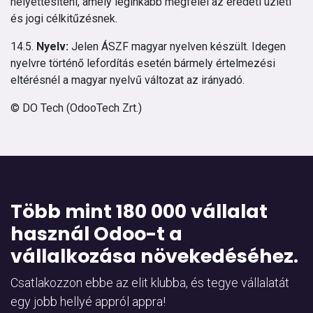
helyettesíteni, amely leginkább megfelel az eredeti üzleti
és jogi célkitűzésnek.
14.5.
Nyelv:
Jelen ÁSZF magyar nyelven készült. Idegen
nyelvre történő lefordítás esetén bármely értelmezési
eltérésnél a magyar nyelvű változat az irányadó.
© DO Tech (OdooTech Zrt.)
Több mint 180 000 vállalat
használ Odoo-t a
vállalkozása növekedéséhez.
Csatlakozzon ebbe az elit klubba, és tegye vállalatát
egy jobb hellyé appról appra!