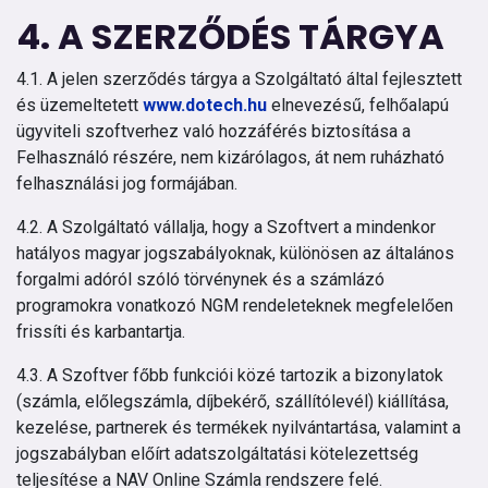
4. A SZERZŐDÉS TÁRGYA
4.1. A jelen szerződés tárgya a Szolgáltató által fejlesztett
és üzemeltetett
www.dotech.hu
elnevezésű, felhőalapú
ügyviteli szoftverhez való hozzáférés biztosítása a
Felhasználó részére, nem kizárólagos, át nem ruházható
felhasználási jog formájában.
4.2. A Szolgáltató vállalja, hogy a Szoftvert a mindenkor
hatályos magyar jogszabályoknak, különösen az általános
forgalmi adóról szóló törvénynek és a számlázó
programokra vonatkozó NGM rendeleteknek megfelelően
frissíti és karbantartja.
4.3. A Szoftver főbb funkciói közé tartozik a bizonylatok
(számla, előlegszámla, díjbekérő, szállítólevél) kiállítása,
kezelése, partnerek és termékek nyilvántartása, valamint a
jogszabályban előírt adatszolgáltatási kötelezettség
teljesítése a NAV Online Számla rendszere felé.