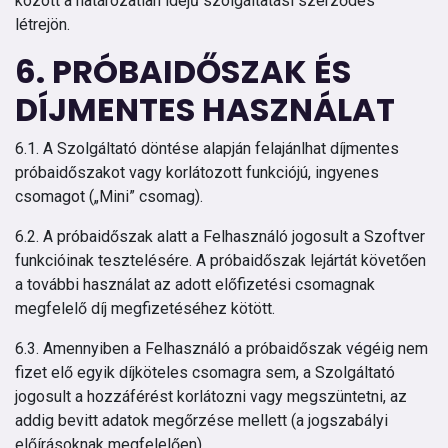
között a határozatlan idejű szolgáltatási szerződés
létrejön.
6. PRÓBAIDŐSZAK ÉS
DÍJMENTES HASZNÁLAT
6.1. A Szolgáltató döntése alapján felajánlhat díjmentes
próbaidőszakot vagy korlátozott funkciójú, ingyenes
csomagot („Mini” csomag).
6.2. A próbaidőszak alatt a Felhasználó jogosult a Szoftver
funkcióinak tesztelésére. A próbaidőszak lejártát követően
a további használat az adott előfizetési csomagnak
megfelelő díj megfizetéséhez kötött.
6.3. Amennyiben a Felhasználó a próbaidőszak végéig nem
fizet elő egyik díjköteles csomagra sem, a Szolgáltató
jogosult a hozzáférést korlátozni vagy megszüntetni, az
addig bevitt adatok megőrzése mellett (a jogszabályi
előírásoknak megfelelően).