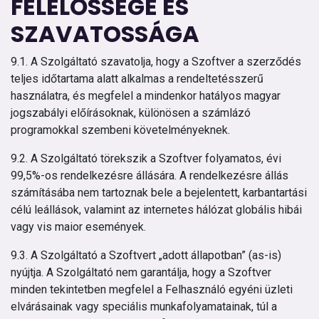
FELELŐSSÉGE ÉS
SZAVATOSSÁGA
9.1. A Szolgáltató szavatolja, hogy a Szoftver a szerződés
teljes időtartama alatt alkalmas a rendeltetésszerű
használatra, és megfelel a mindenkor hatályos magyar
jogszabályi előírásoknak, különösen a számlázó
programokkal szembeni követelményeknek.
9.2. A Szolgáltató törekszik a Szoftver folyamatos, évi
99,5%-os rendelkezésre állására. A rendelkezésre állás
számításába nem tartoznak bele a bejelentett, karbantartási
célú leállások, valamint az internetes hálózat globális hibái
vagy vis maior események.
9.3. A Szolgáltató a Szoftvert „adott állapotban” (as-is)
nyújtja. A Szolgáltató nem garantálja, hogy a Szoftver
minden tekintetben megfelel a Felhasználó egyéni üzleti
elvárásainak vagy speciális munkafolyamatainak, túl a