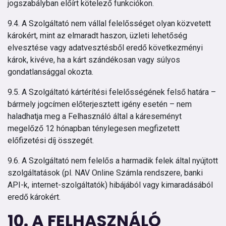
jogszabályban előírt kötelező funkciókon.
9.4. A Szolgáltató nem vállal felelősséget olyan közvetett
károkért, mint az elmaradt haszon, üzleti lehetőség
elvesztése vagy adatvesztésből eredő következményi
károk, kivéve, ha a kárt szándékosan vagy súlyos
gondatlansággal okozta.
9.5. A Szolgáltató kártérítési felelősségének felső határa –
bármely jogcímen előterjesztett igény esetén – nem
haladhatja meg a Felhasználó által a káreseményt
megelőző 12 hónapban ténylegesen megfizetett
előfizetési díj összegét.
9.6. A Szolgáltató nem felelős a harmadik felek által nyújtott
szolgáltatások (pl. NAV Online Számla rendszere, banki
API-k, internet-szolgáltatók) hibájából vagy kimaradásából
eredő károkért.
10. A FELHASZNÁLÓ