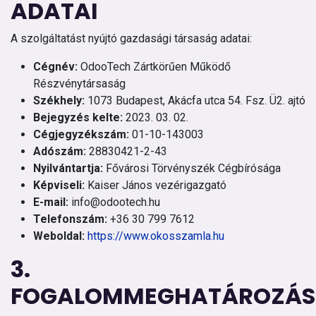
ADATAI
A szolgáltatást nyújtó gazdasági társaság adatai:
Cégnév:
OdooTech Zártkörűen Működő
Részvénytársaság
Székhely:
1073 Budapest, Akácfa utca 54. Fsz. Ü2. ajtó
Bejegyzés kelte:
2023. 03. 02.
Cégjegyzékszám:
01-10-143003
Adószám:
28830421-2-43
Nyilvántartja:
Fővárosi Törvényszék Cégbírósága
Képviseli:
Kaiser János vezérigazgató
E-mail:
info@odootech.hu
Telefonszám:
+36 30 799 7612
Weboldal:
https://www.okosszamla.hu
3.
FOGALOMMEGHATÁROZÁ