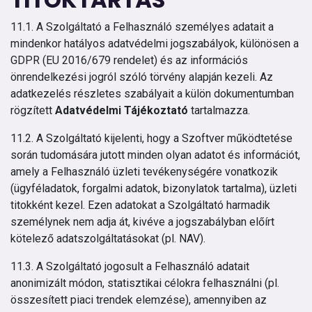
11.1. A Szolgáltató a Felhasználó személyes adatait a
mindenkor hatályos adatvédelmi jogszabályok, különösen a
GDPR (EU 2016/679 rendelet) és az információs
önrendelkezési jogról szóló törvény alapján kezeli. Az
adatkezelés részletes szabályait a külön dokumentumban
rögzített
Adatvédelmi Tájékoztató
tartalmazza.
11.2. A Szolgáltató kijelenti, hogy a Szoftver működtetése
során tudomására jutott minden olyan adatot és információt,
amely a Felhasználó üzleti tevékenységére vonatkozik
(ügyféladatok, forgalmi adatok, bizonylatok tartalma), üzleti
titokként kezel. Ezen adatokat a Szolgáltató harmadik
személynek nem adja át, kivéve a jogszabályban előírt
kötelező adatszolgáltatásokat (pl. NAV).
11.3. A Szolgáltató jogosult a Felhasználó adatait
anonimizált módon, statisztikai célokra felhasználni (pl.
összesített piaci trendek elemzése), amennyiben az