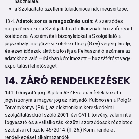
használata;
a Szolgáltató szellemi tulajdonjogainak megsértése.
13.4.
Adatok sorsa a megszűnés után:
A szerződés
megszűnésekor a Szolgáltató a Felhasználó hozzáférését
korlátozza. A számviteli bizonylatokat a Szolgáltató a
jogszabályi megőrzési kötelezettség (8 év) végéig tárolja,
és ezen időszak alatt biztosítja a Felhasználó számára az
adatokhoz való – írásban kérelmezett – hozzáférést vagy
exportálási lehetőséget.
14. ZÁRÓ RENDELKEZÉSEK
14.1.
Irányadó jog:
A jelen ÁSZF-re és a felek közötti
jogviszonyra a magyar jog az irányadó. Különösen a Polgári
Törvénykönyv (Ptk.), az elektronikus kereskedelmi
szolgáltatásokról szóló 2001. évi CVIII. törvény, valamint a
fogyasztó és a vállalkozás közötti szerződések részletes
szabályairól szóló 45/2014. (II. 26.) Korm. rendelet
rendelkezései alkalmazandók.