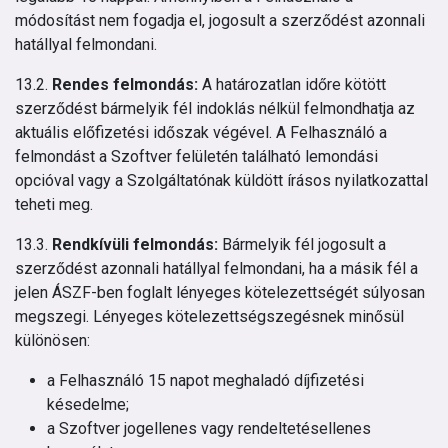
módosítást nem fogadja el, jogosult a szerződést azonnali
hatállyal felmondani.
13.2.
Rendes felmondás:
A határozatlan időre kötött
szerződést bármelyik fél indoklás nélkül felmondhatja az
aktuális előfizetési időszak végével. A Felhasználó a
felmondást a Szoftver felületén található lemondási
opcióval vagy a Szolgáltatónak küldött írásos nyilatkozattal
teheti meg.
13.3.
Rendkívüli felmondás:
Bármelyik fél jogosult a
szerződést azonnali hatállyal felmondani, ha a másik fél a
jelen ÁSZF-ben foglalt lényeges kötelezettségét súlyosan
megszegi. Lényeges kötelezettségszegésnek minősül
különösen:
a Felhasználó 15 napot meghaladó díjfizetési
késedelme;
a Szoftver jogellenes vagy rendeltetésellenes