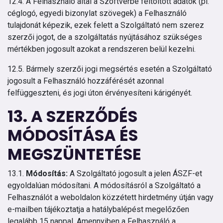
12.4. A Felhasználó által a Szoftverbe feltöltött adatok (pl.
céglogó, egyedi bizonylat szövegek) a Felhasználó
tulajdonát képezik, ezek felett a Szolgáltató nem szerez
szerzői jogot, de a szolgáltatás nyújtásához szükséges
mértékben jogosult azokat a rendszeren belül kezelni.
12.5. Bármely szerzői jogi megsértés esetén a Szolgáltató
jogosult a Felhasználó hozzáférését azonnal
felfüggeszteni, és jogi úton érvényesíteni kárigényét.
13. A SZERZŐDÉS
MÓDOSÍTÁSA ÉS
MEGSZÜNTETÉSE
13.1.
Módosítás:
A Szolgáltató jogosult a jelen ÁSZF-et
egyoldalúan módosítani. A módosításról a Szolgáltató a
Felhasználót a weboldalon közzétett hirdetmény útján vagy
e-mailben tájékoztatja a hatálybalépést megelőzően
legalább 15 nappal. Amennyiben a Felhasználó a