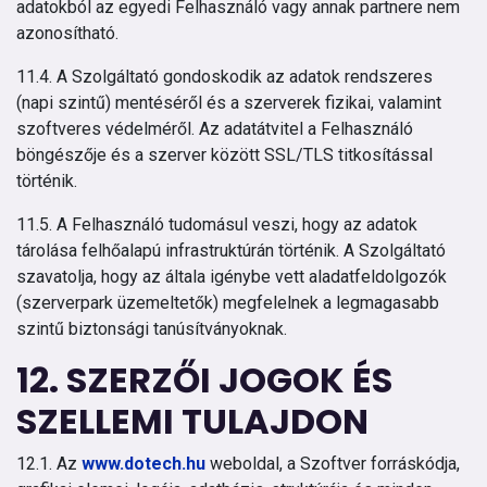
adatokból az egyedi Felhasználó vagy annak partnere nem
azonosítható.
11.4. A Szolgáltató gondoskodik az adatok rendszeres
(napi szintű) mentéséről és a szerverek fizikai, valamint
szoftveres védelméről. Az adatátvitel a Felhasználó
böngészője és a szerver között SSL/TLS titkosítással
történik.
11.5. A Felhasználó tudomásul veszi, hogy az adatok
tárolása felhőalapú infrastruktúrán történik. A Szolgáltató
szavatolja, hogy az általa igénybe vett aladatfeldolgozók
(szerverpark üzemeltetők) megfelelnek a legmagasabb
szintű biztonsági tanúsítványoknak.
12. SZERZŐI JOGOK ÉS
SZELLEMI TULAJDON
12.1. Az
www.dotech.hu
weboldal, a Szoftver forráskódja,