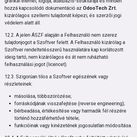
grafikai elemei, logója, adatbázis-struktúrája és minden
hozzá kapcsolódó dokumentáció az
OdooTech Zrt.
kizárólagos szellemi tulajdonát képezi, és szerzői jogi
védelem alatt áll.
12.2. A jelen ÁSZF alapján a Felhasználó nem szerez
tulajdonjogot a Szoftver felett. A Felhasználó kizárólag a
Szoftver rendeltetésszerű használatára kap korlátozott
ideig tartó, nem kizárólagos és át nem ruházható
felhasználási jogot (licencet).
12.3. Szigorúan tilos a Szoftver egészének vagy
részleteinek:
másolása, többszörözése;
forráskódjának visszafejtése (reverse engineering);
bérbeadása, értékesítése vagy harmadik fél részére
történő hozzáférhetővé tétele;
funkcióinak vagy kinézetének jogosulatlan módosítása.