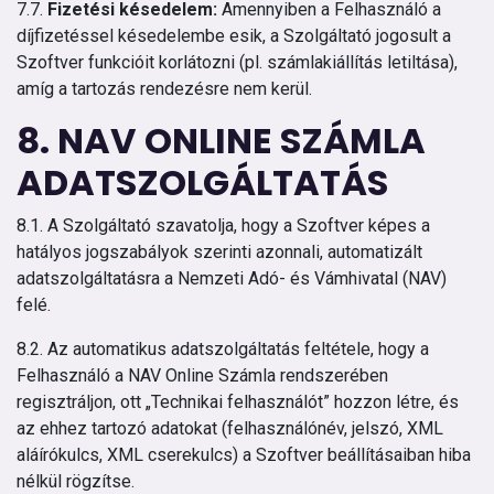
7.7.
Fizetési késedelem:
Amennyiben a Felhasználó a
díjfizetéssel késedelembe esik, a Szolgáltató jogosult a
Szoftver funkcióit korlátozni (pl. számlakiállítás letiltása),
amíg a tartozás rendezésre nem kerül.
8. NAV ONLINE SZÁMLA
ADATSZOLGÁLTATÁS
8.1. A Szolgáltató szavatolja, hogy a Szoftver képes a
hatályos jogszabályok szerinti azonnali, automatizált
adatszolgáltatásra a Nemzeti Adó- és Vámhivatal (NAV)
felé.
8.2. Az automatikus adatszolgáltatás feltétele, hogy a
Felhasználó a NAV Online Számla rendszerében
regisztráljon, ott „Technikai felhasználót” hozzon létre, és
az ehhez tartozó adatokat (felhasználónév, jelszó, XML
aláírókulcs, XML cserekulcs) a Szoftver beállításaiban hiba
nélkül rögzítse.