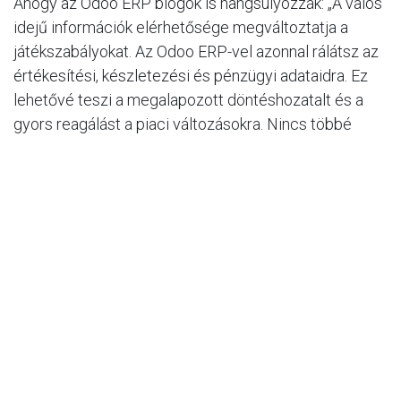
Ahogy az Odoo ERP blogok is hangsúlyozzák: „A valós
idejű információk elérhetősége megváltoztatja a
játékszabályokat. Az Odoo ERP-vel azonnal rálátsz az
értékesítési, készletezési és pénzügyi adataidra. Ez
lehetővé teszi a megalapozott döntéshozatalt és a
gyors reagálást a piaci változásokra. Nincs többé
szükség elavult jelentésekre vagy találgatásokra!”
8. Felhasználhatóság
Amikor egy olyan eszközről van szó, amelyet a
csapataidnak nap mint nap használniuk kell,
kulcsfontosságú az egyszerűség. Legyen szó képzett
vagy betanított munkaerőről, a szoftver könnyen
kezelhető, a feladatok pedig egyszerűen
elvégezhetők benne. Míg sok más
szoftvermegoldáshoz magasan képzett technikai
személyzetre van szükség, az Odoo-t bárki