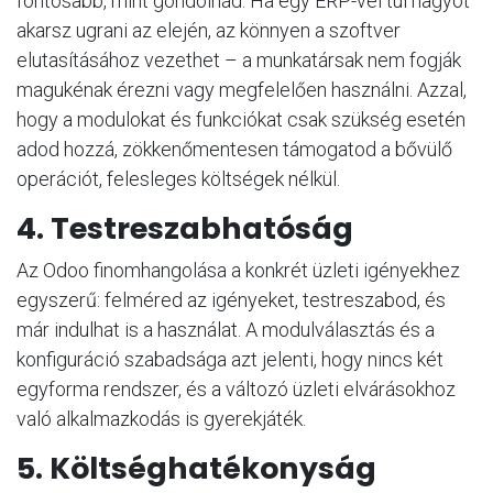
fontosabb, mint gondolnád. Ha egy ERP-vel túl nagyot
akarsz ugrani az elején, az könnyen a szoftver
elutasításához vezethet – a munkatársak nem fogják
magukénak érezni vagy megfelelően használni. Azzal,
hogy a modulokat és funkciókat csak szükség esetén
adod hozzá, zökkenőmentesen támogatod a bővülő
operációt, felesleges költségek nélkül.
4. Testreszabhatóság
Az Odoo finomhangolása a konkrét üzleti igényekhez
egyszerű: felméred az igényeket, testreszabod, és
már indulhat is a használat. A modulválasztás és a
konfiguráció szabadsága azt jelenti, hogy nincs két
egyforma rendszer, és a változó üzleti elvárásokhoz
való alkalmazkodás is gyerekjáték.
5. Költséghatékonyság