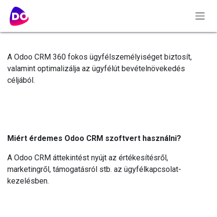
Tartalomra ugrás
A Odoo CRM 360 fokos ügyfélszemélyiséget biztosít,
valamint optimalizálja az ügyfélút bevételnövekedés
céljából.
Miért érdemes Odoo CRM szoftvert használni?
A Odoo CRM áttekintést nyújt az értékesítésről,
marketingről, támogatásról stb. az ügyfélkapcsolat-
kezelésben.