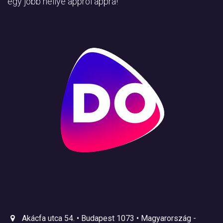
egy jobb hellyé appról appra!
Akácfa utca 54. • Budapest 1073 • Magyarország -