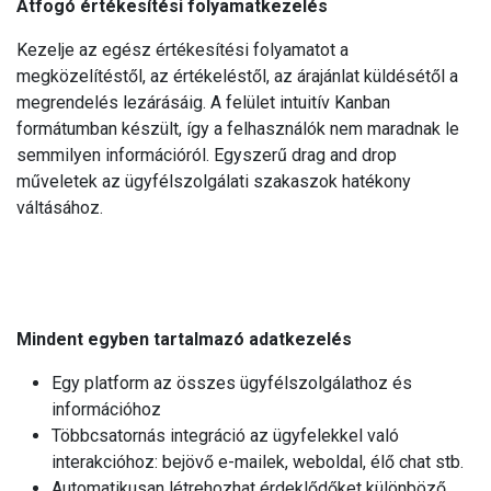
Átfogó értékesítési folyamatkezelés
Kezelje az egész értékesítési folyamatot a
megközelítéstől, az értékeléstől, az árajánlat küldésétől a
megrendelés lezárásáig. A felület intuitív Kanban
formátumban készült, így a felhasználók nem maradnak le
semmilyen információról. Egyszerű drag and drop
műveletek az ügyfélszolgálati szakaszok hatékony
váltásához.
Mindent egyben tartalmazó adatkezelés
Egy platform az összes ügyfélszolgálathoz és
információhoz
Többcsatornás integráció az ügyfelekkel való
interakcióhoz: bejövő e-mailek, weboldal, élő chat stb.
Automatikusan létrehozhat érdeklődőket különböző