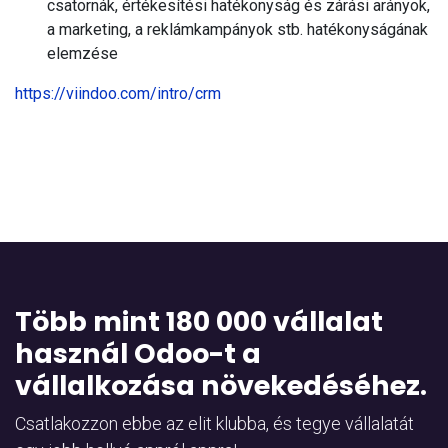
csatornák, értékesítési hatékonyság és zárási arányok,
a marketing, a reklámkampányok stb. hatékonyságának
elemzése
https://viindoo.com/intro/crm
Több mint 180 000 vállalat
használ Odoo-t a
vállalkozása növekedéséhez.
Csatlakozzon ebbe az elit klubba, és tegye vállalatát